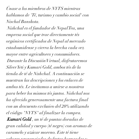
Únase a los miembros de NYTS mientras 
hablamos de 'Té, turismo y cambio social' con 
Nischal Banskota.
 Nishchal es el fundador de Nepal Tea, una 
empresa social que trae directamente tés 
orgánicos certificados de Nepal al mercado 
estadounidense y cierra la brecha cada vez 
mayor entre agricultores y consumidores.
 Durante la Discusión Virtual, disfrutaremos 
Silver Yeti y Kumari Gold, ambos tés de la 
tienda de té de Nishchal. A continuación se 
muestran las descripciones y los enlaces de 
ambos tés. Le invitamos a unirse a nosotros 
para beber los mismos tés juntos. Nishchal nos 
ha ofrecido generosamente una factura final 
con un descuento exclusivo del 20% utilizando 
el código "NYTS" al finalizar la compra.
Kumari Gold
 , un té de puntas doradas de 
gran calidad y cuerpo (té negro) con aromas de 
caramelo y azúcar moreno. Este té tiene 
sabores pronunciados de frutas horneadas y 