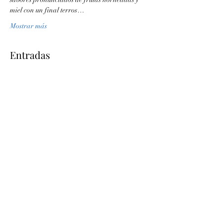
miel con un final terros…
Mostrar más
Entradas
Venta finalizada
Tipo de entrada
Discusión virtual
Leer más
Precio
$0.00
Compartir este evento