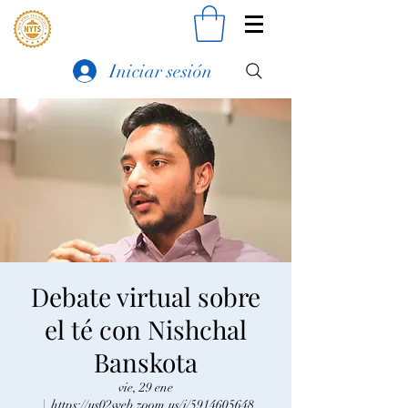
Iniciar sesión
Debate virtual sobre
el té con Nishchal
Banskota
vie, 29 ene
  |  
https://us02web.zoom.us/j/5914605648