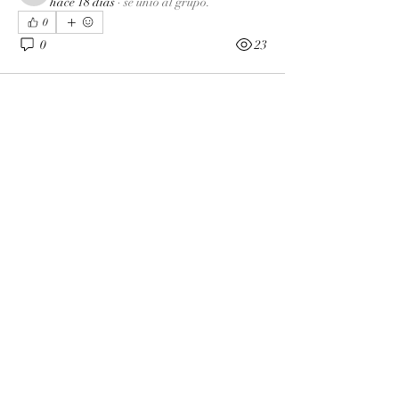
hace 18 días
·
se unió al grupo.
0
0
23