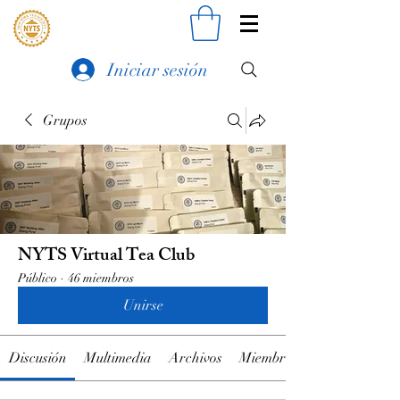
Iniciar sesión
Grupos
NYTS Virtual Tea Club
Público
·
46 miembros
Unirse
Discusión
Multimedia
Archivos
Miembros