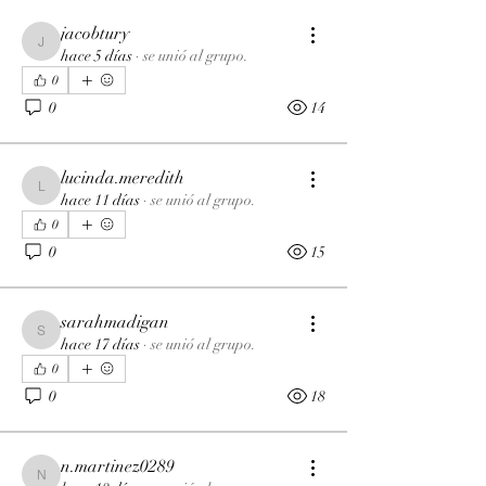
jacobtury
jacobtury
hace 5 días
·
se unió al grupo.
0
0
14
lucinda.meredith
lucinda.meredith
hace 11 días
·
se unió al grupo.
0
0
15
sarahmadigan
sarahmadigan
hace 17 días
·
se unió al grupo.
0
0
18
n.martinez0289
n.martinez0289