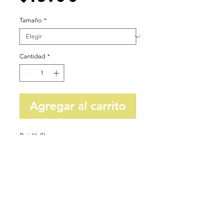
Tamaño
*
Cantidad
*
Agregar al carrito
Bai Xi Sha
newyorkteasociety@gmail.com