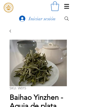
Iniciar sesión
SKU: W015
Baihao Yinzhen -
Aguja de plata