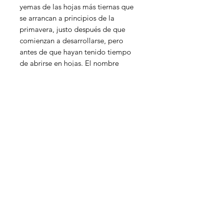
yemas de las hojas más tiernas que
se arrancan a principios de la
primavera, justo después de que
comienzan a desarrollarse, pero
antes de que hayan tenido tiempo
de abrirse en hojas. El nombre
Baihao Yinzhen significa 'piel
blanca, aguja plateada'. Encapsula
vívidamente la apariencia del té.
Las hojas de té son delgadas como
una aguja con una capa de bata
blanca. Hay un brillo plateado
especial en las hojas, por lo tanto,
"aguja plateada". La infusión llena
la boca con una dulzura floral
persistente.
PREPARATION METHOD: