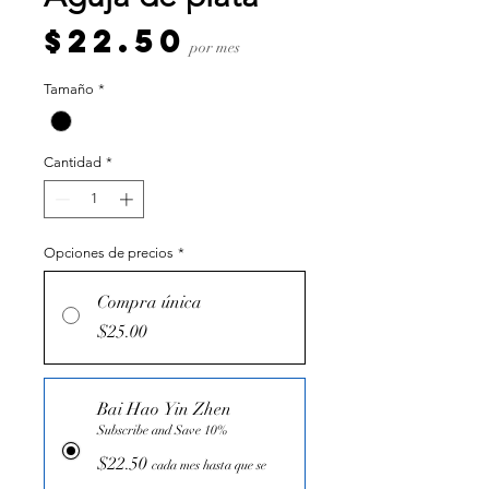
Precio
$22.50
por mes
Tamaño
*
Cantidad
*
Opciones de precios
*
Compra única
$25.00
Bai Hao Yin Zhen
Subscribe and Save 10%
$22.50
cada mes hasta que se