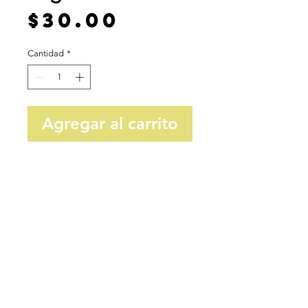
Precio
$30.00
Cantidad
*
Agregar al carrito
newyorkteasociety@gmail.com
Do Not Sell My Personal
Information
© Copyright 2021. Todos los derechos