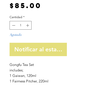
Precio
$85.00
Cantidad
*
Agotado
Notificar al estar disponible
Gongfu Tea Set
includes;
1 Gaiwan, 120ml
1 Fairness Pitcher, 220ml
6 Tea Cups, 45ml
1 Filter with Stand