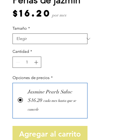
Perlas de jazmín
Precio
$16.20
por mes
Tamaño
*
Cantidad
*
Opciones de precios
*
Jasmine Pearls Subsc
$16.20
cada mes hasta que se
cancele
Agregar al carrito