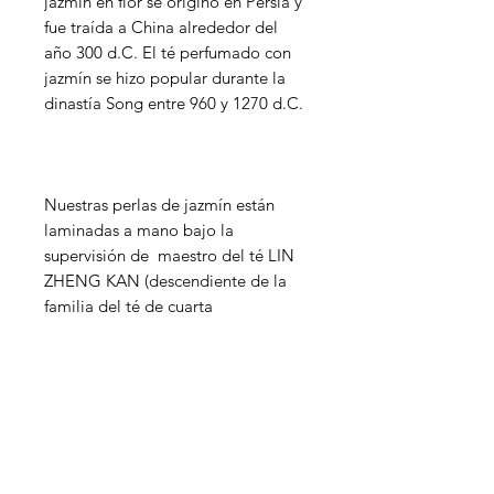
jazmín en flor se originó en Persia y
fue traída a China alrededor del
año 300 d.C. El té perfumado con
jazmín se hizo popular durante la
dinastía Song entre 960 y 1270 d.C.
Nuestras perlas de jazmín están
laminadas a mano bajo la
supervisión de maestro del té LIN
ZHENG KAN (descendiente de la
familia del té de cuarta
generación). Las hojas de té
recogidas en primavera se enrollan
a mano en perlas y luego se secan
hasta el verano cuando están
mezclado con flores de jazmín sin
abrir que florecen durante la noche,
liberando su aroma en el té. Luego