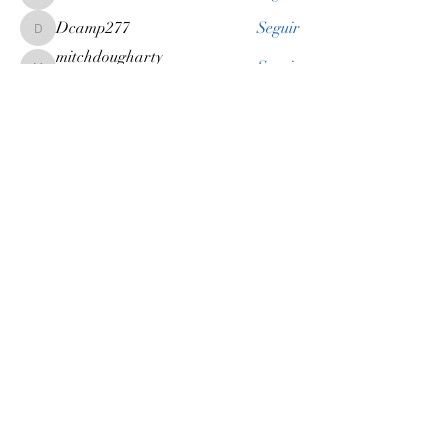
lee.erin
Dcamp277
Seguir
Dcamp277
mitchdougharty
Seguir
mitchdougharty
Virtual Tea Club
Jenn A Whitecloud
Seguir
skimelman
Seguir
skimelman
Virtual Tea Club
Ver todos los miembros (46)
newyorkteasociety@gmail.com
Do Not Sell My Personal
Information
© Copyright 2021. Todos los derechos
reservados por New York Tea Society.